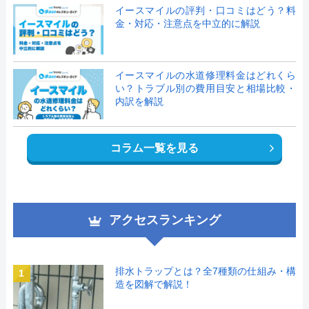
イースマイルの評判・口コミはどう？料
金・対応・注意点を中立的に解説
イースマイルの水道修理料金はどれくら
い？トラブル別の費用目安と相場比較・
内訳を解説
コラム一覧を見る
アクセスランキング
排水トラップとは？全7種類の仕組み・構
1
造を図解で解説！