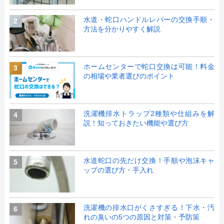
水道・蛇口ハンドルレバーの交換手順・
2
方法を分かりやすく解説
ホームセンターで蛇口交換は可能！料金
3
の相場や業者選びのポイント
洗濯機排水トラップ2種類や仕組みを解
4
説！知っておきたい機能や選び方
水道蛇口の先だけ交換！手順や泡沫キャ
5
ップの選び方・手入れ
洗濯機の排水口がくさすぎる！下水・汚
6
れの臭いの5つの原因と対策・予防策