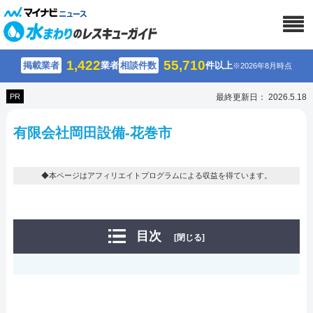
1,422
55,710
掲載業者
業者
相談件数
件以上
※2026年8月時点
PR
最終更新日： 2026.5.18
有限会社岡田設備-花巻市
◆本ページはアフィリエイトプログラムによる収益を得ています。
目次
[閉じる]