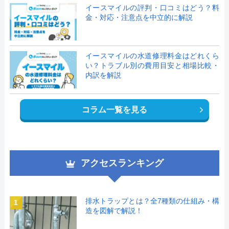
イースマイルの評判・口コミはどう？料
金・対応・注意点を中立的に解説
イースマイルの水道修理料金はどれくら
い？トラブル別の費用目安と相場比較・
内訳を解説
コラム一覧を見る
アクセスランキング
排水トラップとは？全7種類の仕組み・構
1
造を図解で解説！