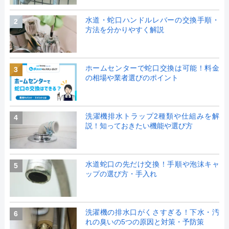
水道・蛇口ハンドルレバーの交換手順・
2
方法を分かりやすく解説
ホームセンターで蛇口交換は可能！料金
3
の相場や業者選びのポイント
洗濯機排水トラップ2種類や仕組みを解
4
説！知っておきたい機能や選び方
水道蛇口の先だけ交換！手順や泡沫キャ
5
ップの選び方・手入れ
洗濯機の排水口がくさすぎる！下水・汚
6
れの臭いの5つの原因と対策・予防策