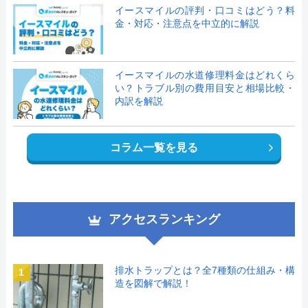
イースマイルの評判・口コミはどう？料
金・対応・注意点を中立的に解説
イースマイルの水道修理料金はどれくら
い？トラブル別の費用目安と相場比較・
内訳を解説
コラム一覧を見る
アクセスランキング
排水トラップとは？全7種類の仕組み・構
1
造を図解で解説！