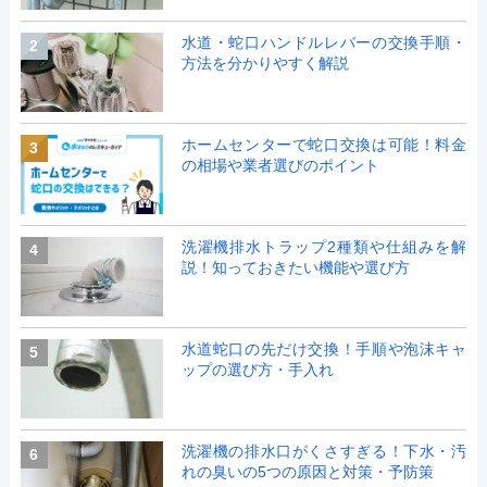
水道・蛇口ハンドルレバーの交換手順・
2
方法を分かりやすく解説
ホームセンターで蛇口交換は可能！料金
3
の相場や業者選びのポイント
洗濯機排水トラップ2種類や仕組みを解
4
説！知っておきたい機能や選び方
水道蛇口の先だけ交換！手順や泡沫キャ
5
ップの選び方・手入れ
洗濯機の排水口がくさすぎる！下水・汚
6
れの臭いの5つの原因と対策・予防策