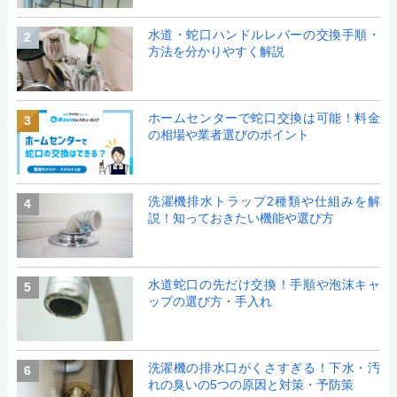
水道・蛇口ハンドルレバーの交換手順・
2
方法を分かりやすく解説
ホームセンターで蛇口交換は可能！料金
3
の相場や業者選びのポイント
洗濯機排水トラップ2種類や仕組みを解
4
説！知っておきたい機能や選び方
水道蛇口の先だけ交換！手順や泡沫キャ
5
ップの選び方・手入れ
洗濯機の排水口がくさすぎる！下水・汚
6
れの臭いの5つの原因と対策・予防策