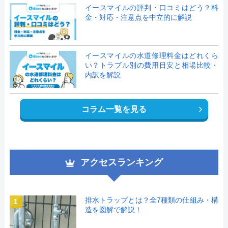
イースマイルの評判・口コミはどう？料
金・対応・注意点を中立的に解説
イースマイルの水道修理料金はどれくら
い？トラブル別の費用目安と相場比較・
内訳を解説
コラム一覧を見る
アクセスランキング
排水トラップとは？全7種類の仕組み・構
1
造を図解で解説！