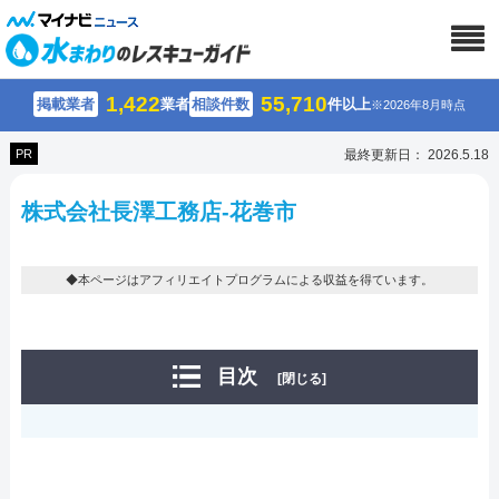
1,422
55,710
掲載業者
業者
相談件数
件以上
※2026年8月時点
PR
最終更新日： 2026.5.18
株式会社長澤工務店-花巻市
◆本ページはアフィリエイトプログラムによる収益を得ています。
目次
[閉じる]