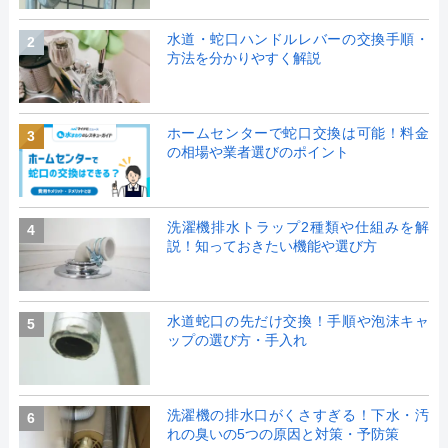
水道・蛇口ハンドルレバーの交換手順・
2
方法を分かりやすく解説
ホームセンターで蛇口交換は可能！料金
3
の相場や業者選びのポイント
洗濯機排水トラップ2種類や仕組みを解
4
説！知っておきたい機能や選び方
水道蛇口の先だけ交換！手順や泡沫キャ
5
ップの選び方・手入れ
洗濯機の排水口がくさすぎる！下水・汚
6
れの臭いの5つの原因と対策・予防策