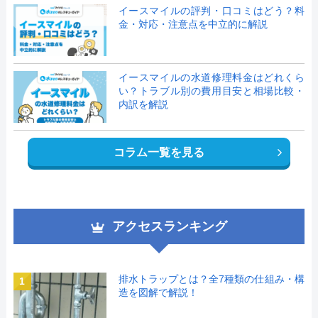
イースマイルの評判・口コミはどう？料
金・対応・注意点を中立的に解説
イースマイルの水道修理料金はどれくら
い？トラブル別の費用目安と相場比較・
内訳を解説
コラム一覧を見る
アクセスランキング
排水トラップとは？全7種類の仕組み・構
1
造を図解で解説！