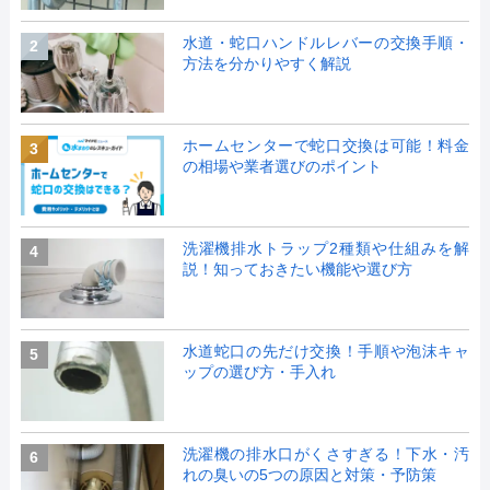
水道・蛇口ハンドルレバーの交換手順・
2
方法を分かりやすく解説
ホームセンターで蛇口交換は可能！料金
3
の相場や業者選びのポイント
洗濯機排水トラップ2種類や仕組みを解
4
説！知っておきたい機能や選び方
水道蛇口の先だけ交換！手順や泡沫キャ
5
ップの選び方・手入れ
洗濯機の排水口がくさすぎる！下水・汚
6
れの臭いの5つの原因と対策・予防策