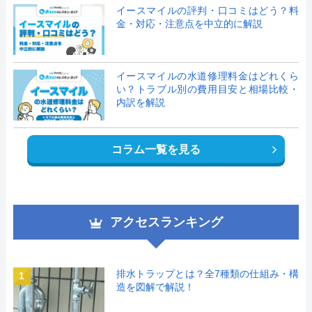
イースマイルの評判・口コミはどう？料
金・対応・注意点を中立的に解説
イースマイルの水道修理料金はどれくら
い？トラブル別の費用目安と相場比較・
内訳を解説
コラム一覧を見る
アクセスランキング
排水トラップとは？全7種類の仕組み・構
1
造を図解で解説！