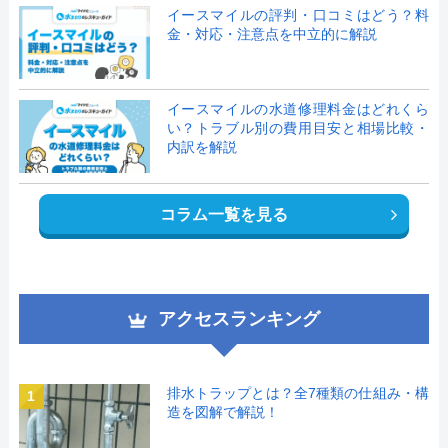
イースマイルの評判・口コミはどう？料
金・対応・注意点を中立的に解説
イースマイルの水道修理料金はどれくら
い？トラブル別の費用目安と相場比較・
内訳を解説
コラム一覧を見る
アクセスランキング
排水トラップとは？全7種類の仕組み・構
1
造を図解で解説！