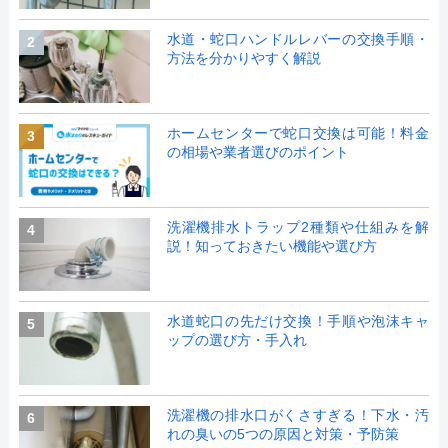
水道・蛇口ハンドルレバーの交換手順・
2
方法を分かりやすく解説
ホームセンターで蛇口交換は可能！料金
3
の相場や業者選びのポイント
洗濯機排水トラップ2種類や仕組みを解
4
説！知っておきたい機能や選び方
水道蛇口の先だけ交換！手順や泡沫キャ
5
ップの選び方・手入れ
洗濯機の排水口がくさすぎる！下水・汚
6
れの臭いの5つの原因と対策・予防策