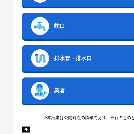
蛇口
排水管・排水口
業者
※本記事は公開時点の情報であり、最新のもの
PR