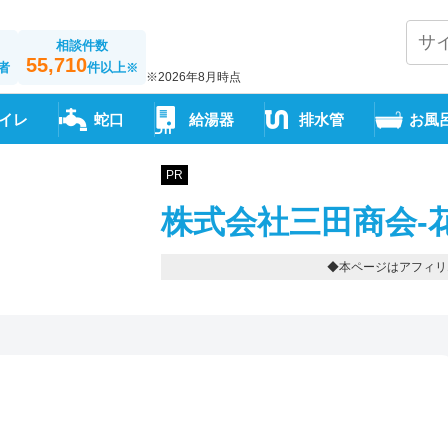
相談件数
55,710
者
件以上
※
※2026年8月時点
イレ
蛇口
給湯器
排水管
お風
PR
株式会社三田商会-
◆本ページはアフィリ