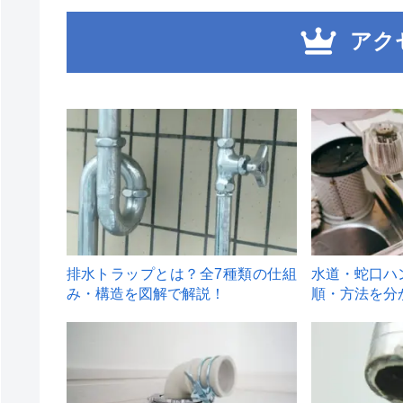
アク
1
2
排水トラップとは？全7種類の仕組
水道・蛇口ハ
み・構造を図解で解説！
順・方法を分
4
5