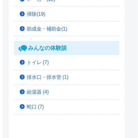
掃除(19)
助成金・補助金(1)
みんなの体験談
トイレ
(7)
排水口・排水管
(1)
給湯器
(4)
蛇口
(7)