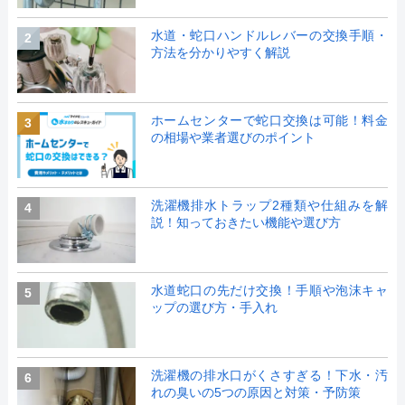
水道・蛇口ハンドルレバーの交換手順・
2
方法を分かりやすく解説
ホームセンターで蛇口交換は可能！料金
3
の相場や業者選びのポイント
洗濯機排水トラップ2種類や仕組みを解
4
説！知っておきたい機能や選び方
水道蛇口の先だけ交換！手順や泡沫キャ
5
ップの選び方・手入れ
洗濯機の排水口がくさすぎる！下水・汚
6
れの臭いの5つの原因と対策・予防策