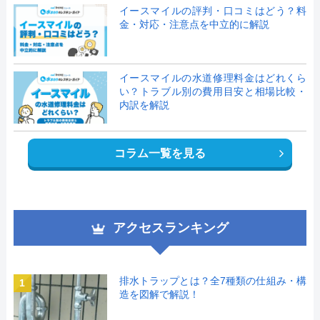
イースマイルの評判・口コミはどう？料
金・対応・注意点を中立的に解説
イースマイルの水道修理料金はどれくら
い？トラブル別の費用目安と相場比較・
内訳を解説
コラム一覧を見る
アクセスランキング
排水トラップとは？全7種類の仕組み・構
1
造を図解で解説！