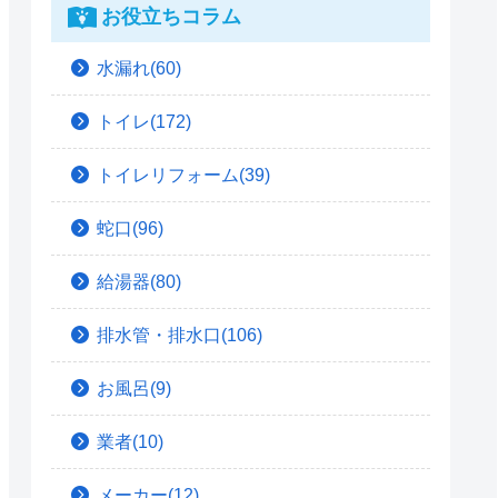
お役立ちコラム
水漏れ(60)
トイレ(172)
トイレリフォーム(39)
蛇口(96)
給湯器(80)
排水管・排水口(106)
お風呂(9)
業者(10)
メーカー(12)