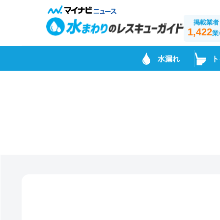
掲載業者
1,422
業
水漏れ
ト