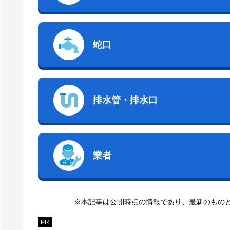
蛇口
排水管・排水口
業者
※本記事は公開時点の情報であり、最新のもの
PR