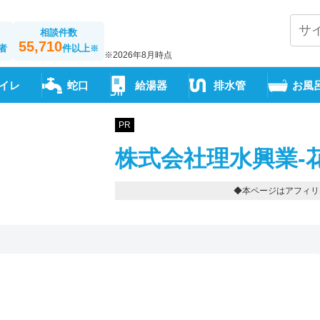
相談件数
55,710
者
件以上
※
※2026年8月時点
イレ
蛇口
給湯器
排水管
お風
PR
株式会社理水興業-
◆本ページはアフィリ