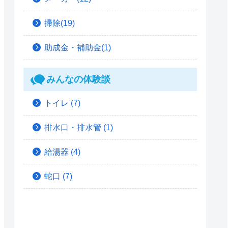
掃除(19)
助成金・補助金(1)
みんなの体験談
トイレ
(7)
排水口・排水管
(1)
給湯器
(4)
蛇口
(7)