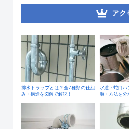
アク
1
2
排水トラップとは？全7種類の仕組
水道・蛇口ハ
み・構造を図解で解説！
順・方法を分
4
5