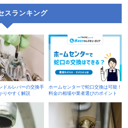
セスランキング
3
ンドルレバーの交換手
ホームセンターで蛇口交換は可能！
かりやすく解説
料金の相場や業者選びのポイント
6