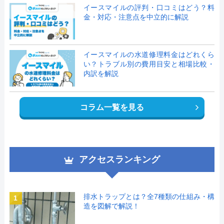
イースマイルの評判・口コミはどう？料
金・対応・注意点を中立的に解説
イースマイルの水道修理料金はどれくら
い？トラブル別の費用目安と相場比較・
内訳を解説
コラム一覧を見る
アクセスランキング
排水トラップとは？全7種類の仕組み・構
1
造を図解で解説！