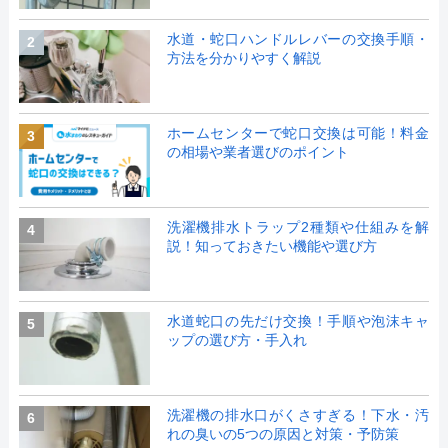
水道・蛇口ハンドルレバーの交換手順・
2
方法を分かりやすく解説
ホームセンターで蛇口交換は可能！料金
3
の相場や業者選びのポイント
洗濯機排水トラップ2種類や仕組みを解
4
説！知っておきたい機能や選び方
水道蛇口の先だけ交換！手順や泡沫キャ
5
ップの選び方・手入れ
洗濯機の排水口がくさすぎる！下水・汚
6
れの臭いの5つの原因と対策・予防策