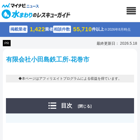
1,422
55,710
掲載業者
業者
相談件数
件以上
※2026年8月時点
PR
最終更新日： 2026.5.18
有限会社小田島鉄工所-花巻市
◆本ページはアフィリエイトプログラムによる収益を得ています。
目次
[閉じる]