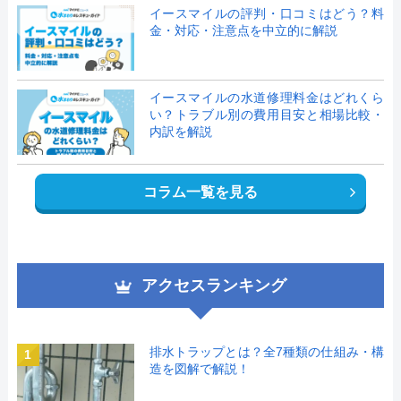
イースマイルの評判・口コミはどう？料
金・対応・注意点を中立的に解説
イースマイルの水道修理料金はどれくら
い？トラブル別の費用目安と相場比較・
内訳を解説
コラム一覧を見る
アクセスランキング
排水トラップとは？全7種類の仕組み・構
1
造を図解で解説！