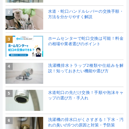
水道・蛇口ハンドルレバーの交換手順・
2
方法を分かりやすく解説
ホームセンターで蛇口交換は可能！料金
3
の相場や業者選びのポイント
洗濯機排水トラップ2種類や仕組みを解
4
説！知っておきたい機能や選び方
水道蛇口の先だけ交換！手順や泡沫キャ
5
ップの選び方・手入れ
洗濯機の排水口がくさすぎる！下水・汚
6
れの臭いの5つの原因と対策・予防策