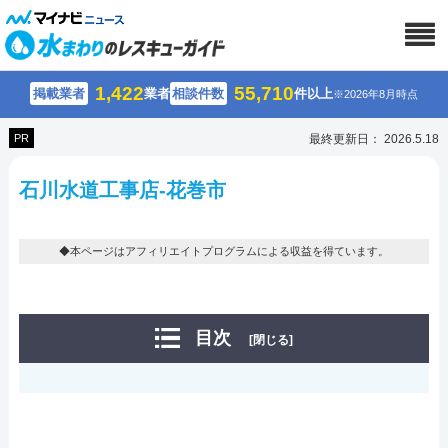
1,422
55,710
掲載業者
業者
相談件数
件以上
※2026年8月時点
PR
最終更新日： 2026.5.18
石川水道工事店-花巻市
◆本ページはアフィリエイトプログラムによる収益を得ています。
目次
[閉じる]