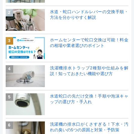
水道・蛇口ハンドルレバーの交換手順・
2
方法を分かりやすく解説
ホームセンターで蛇口交換は可能！料金
3
の相場や業者選びのポイント
洗濯機排水トラップ2種類や仕組みを解
4
説！知っておきたい機能や選び方
水道蛇口の先だけ交換！手順や泡沫キャ
5
ップの選び方・手入れ
洗濯機の排水口がくさすぎる！下水・汚
6
れの臭いの5つの原因と対策・予防策