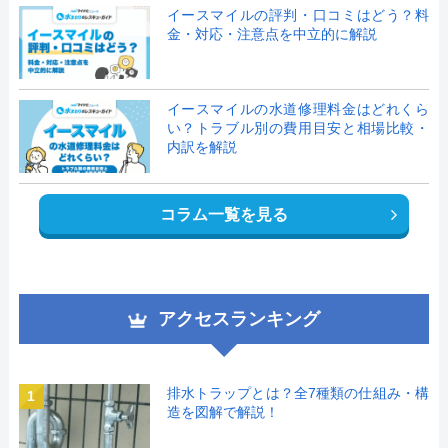
イースマイルの評判・口コミはどう？料
金・対応・注意点を中立的に解説
イースマイルの水道修理料金はどれくら
い？トラブル別の費用目安と相場比較・
内訳を解説
コラム一覧を見る
アクセスランキング
排水トラップとは？全7種類の仕組み・構
1
造を図解で解説！