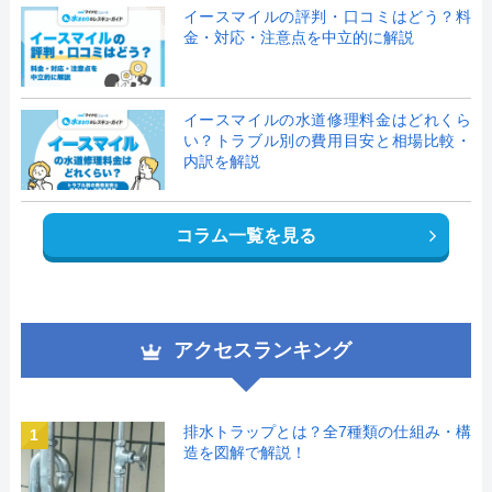
イースマイルの評判・口コミはどう？料
金・対応・注意点を中立的に解説
イースマイルの水道修理料金はどれくら
い？トラブル別の費用目安と相場比較・
内訳を解説
コラム一覧を見る
アクセスランキング
排水トラップとは？全7種類の仕組み・構
1
造を図解で解説！