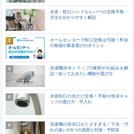
水道・蛇口ハンドルレバーの交換手順・
2
方法を分かりやすく解説
ホームセンターで蛇口交換は可能！料金
3
の相場や業者選びのポイント
洗濯機排水トラップ2種類や仕組みを解
4
説！知っておきたい機能や選び方
水道蛇口の先だけ交換！手順や泡沫キャ
5
ップの選び方・手入れ
洗濯機の排水口がくさすぎる！下水・汚
6
れの臭いの5つの原因と対策・予防策