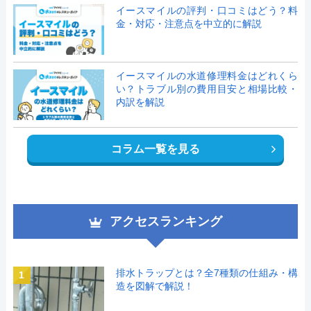
イースマイルの評判・口コミはどう？料
金・対応・注意点を中立的に解説
イースマイルの水道修理料金はどれくら
い？トラブル別の費用目安と相場比較・
内訳を解説
コラム一覧を見る
アクセスランキング
排水トラップとは？全7種類の仕組み・構
1
造を図解で解説！