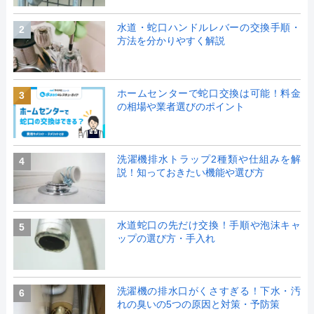
水道・蛇口ハンドルレバーの交換手順・
2
方法を分かりやすく解説
ホームセンターで蛇口交換は可能！料金
3
の相場や業者選びのポイント
洗濯機排水トラップ2種類や仕組みを解
4
説！知っておきたい機能や選び方
水道蛇口の先だけ交換！手順や泡沫キャ
5
ップの選び方・手入れ
洗濯機の排水口がくさすぎる！下水・汚
6
れの臭いの5つの原因と対策・予防策