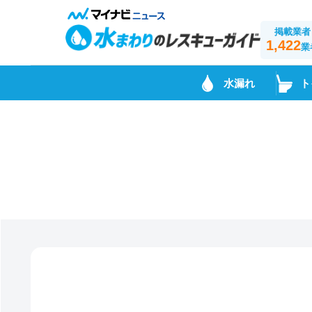
掲載業者
1,422
業
水漏れ
ト