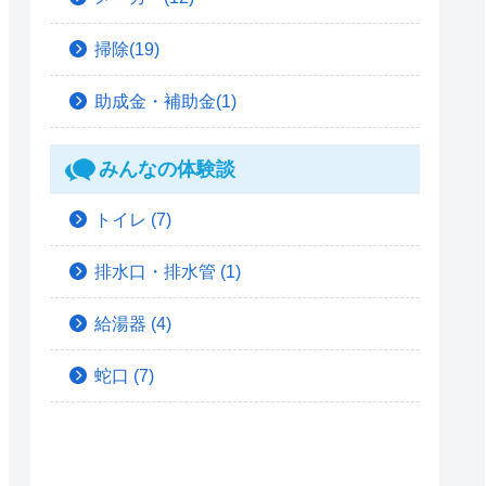
掃除(19)
助成金・補助金(1)
みんなの体験談
トイレ
(7)
排水口・排水管
(1)
給湯器
(4)
蛇口
(7)