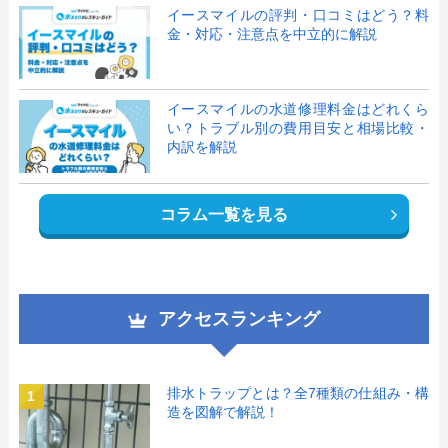
イースマイルの評判・口コミはどう？料
金・対応・注意点を中立的に解説
イースマイルの水道修理料金はどれくら
い？トラブル別の費用目安と相場比較・
内訳を解説
コラム一覧を見る
アクセスランキング
排水トラップとは？全7種類の仕組み・構
1
造を図解で解説！