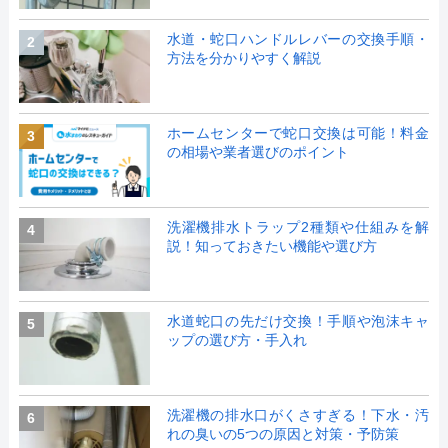
水道・蛇口ハンドルレバーの交換手順・
2
方法を分かりやすく解説
ホームセンターで蛇口交換は可能！料金
3
の相場や業者選びのポイント
洗濯機排水トラップ2種類や仕組みを解
4
説！知っておきたい機能や選び方
水道蛇口の先だけ交換！手順や泡沫キャ
5
ップの選び方・手入れ
洗濯機の排水口がくさすぎる！下水・汚
6
れの臭いの5つの原因と対策・予防策