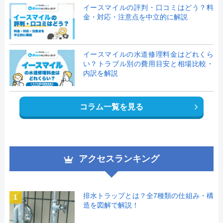
イースマイルの評判・口コミはどう？料
金・対応・注意点を中立的に解説
イースマイルの水道修理料金はどれくら
い？トラブル別の費用目安と相場比較・
内訳を解説
コラム一覧を見る
アクセスランキング
排水トラップとは？全7種類の仕組み・構
1
造を図解で解説！