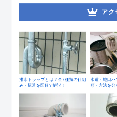
アク
1
2
排水トラップとは？全7種類の仕組
水道・蛇口ハ
み・構造を図解で解説！
順・方法を分
4
5