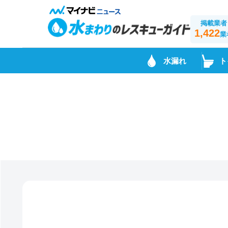
掲載業者
1,422
業
水漏れ
ト