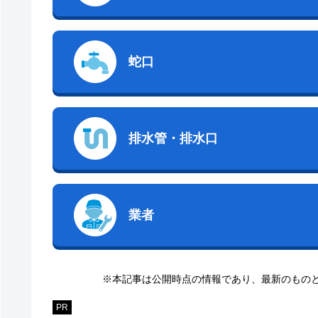
蛇口
排水管・排水口
業者
※本記事は公開時点の情報であり、最新のもの
PR