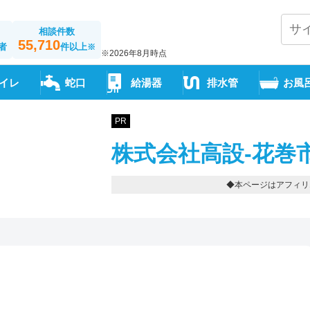
相談件数
55,710
者
件以上
※
※2026年8月時点
イレ
蛇口
給湯器
排水管
お風
PR
株式会社高設-花巻
◆本ページはアフィリ