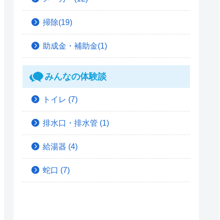
掃除(19)
助成金・補助金(1)
みんなの体験談
トイレ
(7)
排水口・排水管
(1)
給湯器
(4)
蛇口
(7)