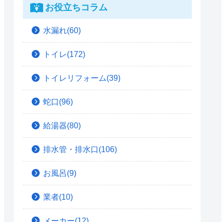
お役立ちコラム
水漏れ(60)
トイレ(172)
トイレリフォーム(39)
蛇口(96)
給湯器(80)
排水管・排水口(106)
お風呂(9)
業者(10)
メーカー(12)