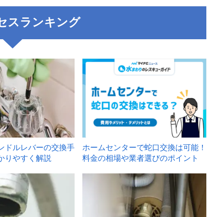
セスランキング
3
ンドルレバーの交換手
ホームセンターで蛇口交換は可能！
かりやすく解説
料金の相場や業者選びのポイント
6