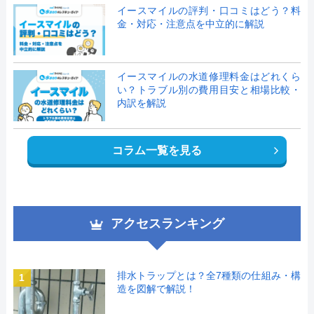
イースマイルの評判・口コミはどう？料
金・対応・注意点を中立的に解説
イースマイルの水道修理料金はどれくら
い？トラブル別の費用目安と相場比較・
内訳を解説
コラム一覧を見る
アクセスランキング
排水トラップとは？全7種類の仕組み・構
1
造を図解で解説！