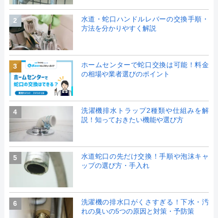
水道・蛇口ハンドルレバーの交換手順・
2
方法を分かりやすく解説
ホームセンターで蛇口交換は可能！料金
3
の相場や業者選びのポイント
洗濯機排水トラップ2種類や仕組みを解
4
説！知っておきたい機能や選び方
水道蛇口の先だけ交換！手順や泡沫キャ
5
ップの選び方・手入れ
洗濯機の排水口がくさすぎる！下水・汚
6
れの臭いの5つの原因と対策・予防策