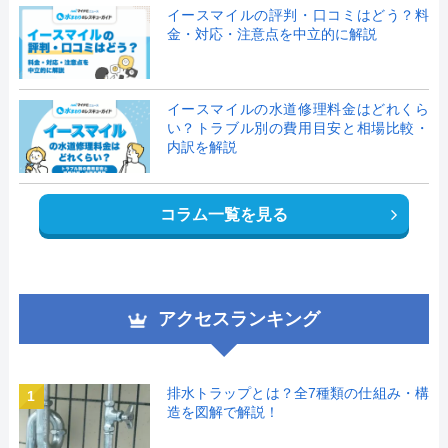
イースマイルの評判・口コミはどう？料
金・対応・注意点を中立的に解説
イースマイルの水道修理料金はどれくら
い？トラブル別の費用目安と相場比較・
内訳を解説
コラム一覧を見る
アクセスランキング
排水トラップとは？全7種類の仕組み・構
1
造を図解で解説！