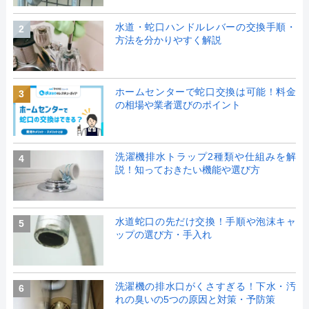
水道・蛇口ハンドルレバーの交換手順・
2
方法を分かりやすく解説
ホームセンターで蛇口交換は可能！料金
3
の相場や業者選びのポイント
洗濯機排水トラップ2種類や仕組みを解
4
説！知っておきたい機能や選び方
水道蛇口の先だけ交換！手順や泡沫キャ
5
ップの選び方・手入れ
洗濯機の排水口がくさすぎる！下水・汚
6
れの臭いの5つの原因と対策・予防策