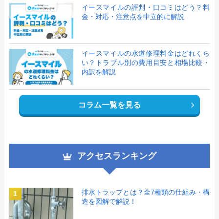
イースマイルの評判・口コミはどう？料
金・対応・注意点を中立的に解説
イースマイルの水道修理料金はどれくら
い？トラブル別の費用目安と相場比較・
内訳を解説
コラム一覧を見る
アクセスランキング
排水トラップとは？全7種類の仕組み・構
1
造を図解で解説！