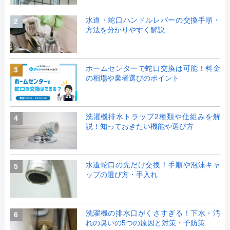
水道・蛇口ハンドルレバーの交換手順・
2
方法を分かりやすく解説
ホームセンターで蛇口交換は可能！料金
3
の相場や業者選びのポイント
洗濯機排水トラップ2種類や仕組みを解
4
説！知っておきたい機能や選び方
水道蛇口の先だけ交換！手順や泡沫キャ
5
ップの選び方・手入れ
洗濯機の排水口がくさすぎる！下水・汚
6
れの臭いの5つの原因と対策・予防策