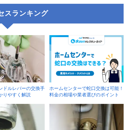
セスランキング
3
ンドルレバーの交換手
ホームセンターで蛇口交換は可能！
かりやすく解説
料金の相場や業者選びのポイント
6