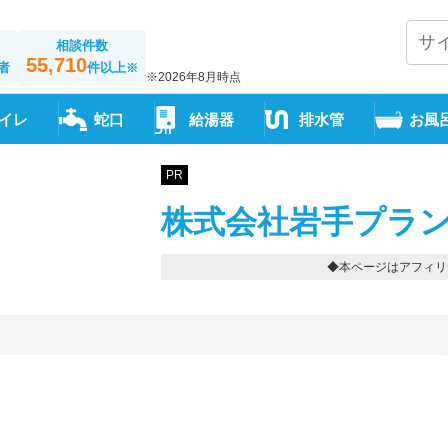
相談件数
55,710
者
件以上
※
※2026年8月時点
イレ
蛇口
給湯器
排水管
お風
PR
株式会社岩手プラン
◆本ページはアフィリ