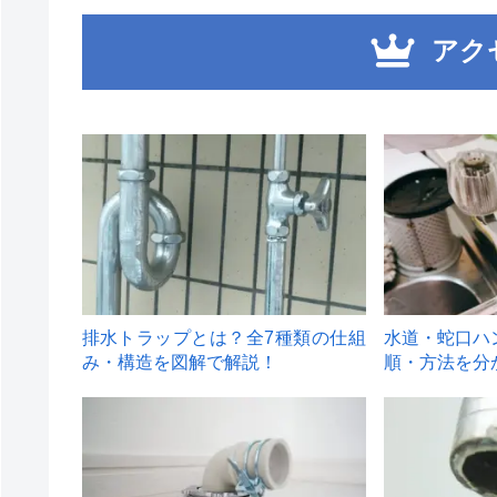
アク
1
2
排水トラップとは？全7種類の仕組
水道・蛇口ハ
み・構造を図解で解説！
順・方法を分
4
5