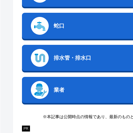
蛇口
排水管・排水口
業者
※本記事は公開時点の情報であり、最新のもの
PR