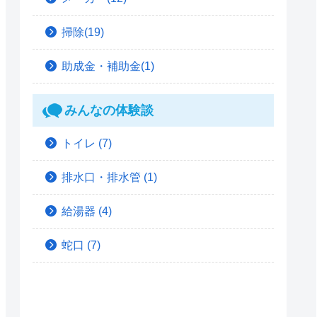
掃除(19)
助成金・補助金(1)
みんなの体験談
トイレ
(7)
排水口・排水管
(1)
給湯器
(4)
蛇口
(7)