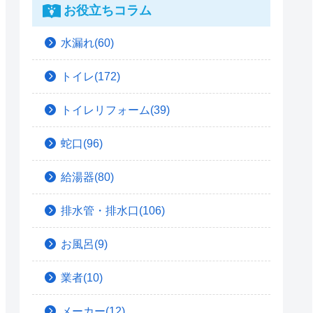
お役立ちコラム
水漏れ(60)
トイレ(172)
トイレリフォーム(39)
蛇口(96)
給湯器(80)
排水管・排水口(106)
お風呂(9)
業者(10)
メーカー(12)