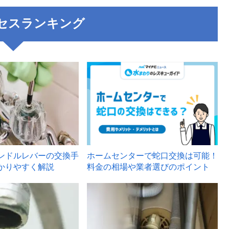
セスランキング
3
ンドルレバーの交換手
ホームセンターで蛇口交換は可能！
かりやすく解説
料金の相場や業者選びのポイント
6