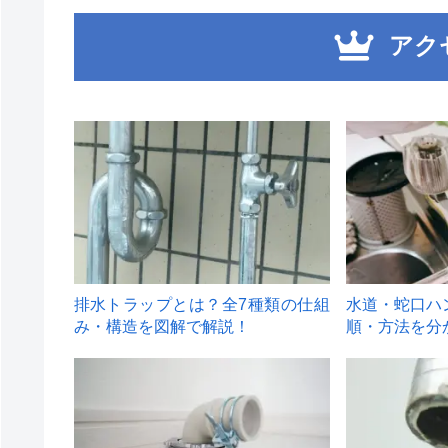
アク
1
2
排水トラップとは？全7種類の仕組
水道・蛇口ハ
み・構造を図解で解説！
順・方法を分
4
5