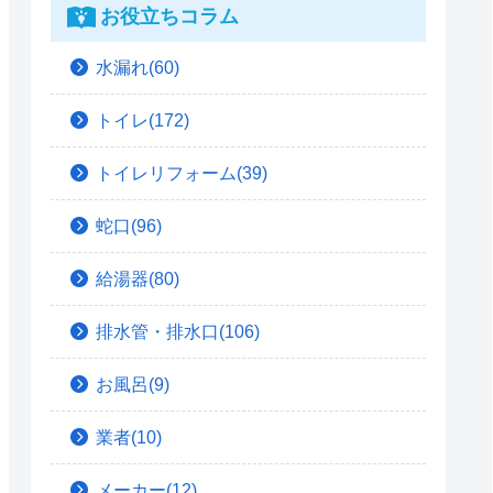
お役立ちコラム
水漏れ(60)
トイレ(172)
トイレリフォーム(39)
蛇口(96)
給湯器(80)
排水管・排水口(106)
お風呂(9)
業者(10)
メーカー(12)