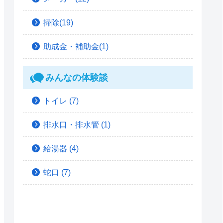
掃除(19)
助成金・補助金(1)
みんなの体験談
トイレ
(7)
排水口・排水管
(1)
給湯器
(4)
蛇口
(7)