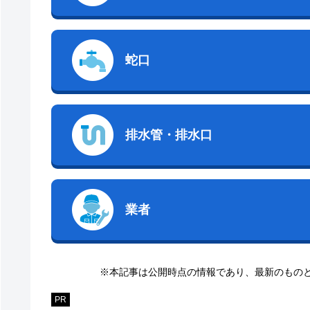
蛇口
排水管・排水口
業者
※本記事は公開時点の情報であり、最新のもの
PR