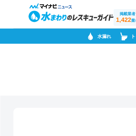
掲載業者
1,422
業
水漏れ
ト