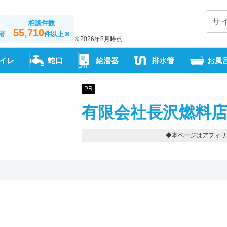
相談件数
55,710
者
件以上
※
※2026年8月時点
イレ
蛇口
給湯器
排水管
お風
PR
有限会社長沢燃料店
◆本ページはアフィリ