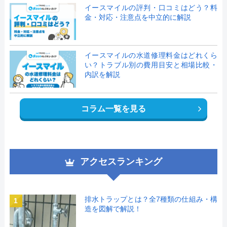
イースマイルの評判・口コミはどう？料
金・対応・注意点を中立的に解説
イースマイルの水道修理料金はどれくら
い？トラブル別の費用目安と相場比較・
内訳を解説
コラム一覧を見る
アクセスランキング
排水トラップとは？全7種類の仕組み・構
1
造を図解で解説！