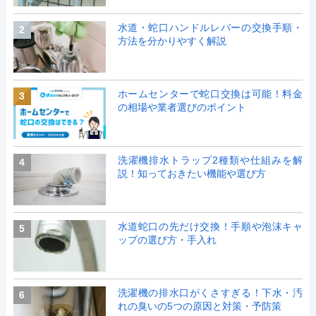
水道・蛇口ハンドルレバーの交換手順・
2
方法を分かりやすく解説
ホームセンターで蛇口交換は可能！料金
3
の相場や業者選びのポイント
洗濯機排水トラップ2種類や仕組みを解
4
説！知っておきたい機能や選び方
水道蛇口の先だけ交換！手順や泡沫キャ
5
ップの選び方・手入れ
洗濯機の排水口がくさすぎる！下水・汚
6
れの臭いの5つの原因と対策・予防策