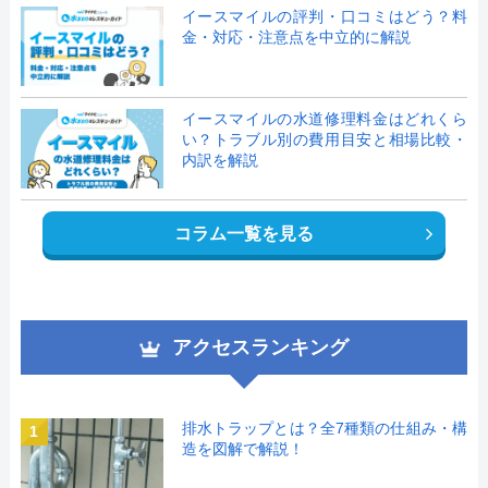
イースマイルの評判・口コミはどう？料
金・対応・注意点を中立的に解説
イースマイルの水道修理料金はどれくら
い？トラブル別の費用目安と相場比較・
内訳を解説
コラム一覧を見る
アクセスランキング
排水トラップとは？全7種類の仕組み・構
1
造を図解で解説！