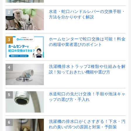
水道・蛇口ハンドルレバーの交換手順・
2
方法を分かりやすく解説
ホームセンターで蛇口交換は可能！料金
3
の相場や業者選びのポイント
洗濯機排水トラップ2種類や仕組みを解
4
説！知っておきたい機能や選び方
水道蛇口の先だけ交換！手順や泡沫キャ
5
ップの選び方・手入れ
洗濯機の排水口がくさすぎる！下水・汚
6
れの臭いの5つの原因と対策・予防策