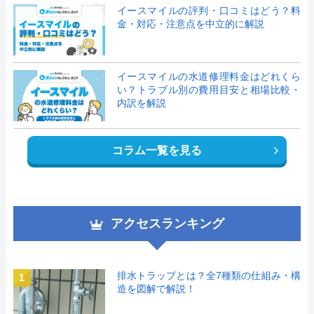
イースマイルの評判・口コミはどう？料
金・対応・注意点を中立的に解説
イースマイルの水道修理料金はどれくら
い？トラブル別の費用目安と相場比較・
内訳を解説
コラム一覧を見る
アクセスランキング
排水トラップとは？全7種類の仕組み・構
1
造を図解で解説！