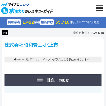
1,422
55,710
掲載業者
業者
相談件数
件以上
※2026年8月時点
PR
最終更新日： 2026.5.18
株式会社昭和管工-北上市
◆本ページはアフィリエイトプログラムによる収益を得ています。
目次
[閉じる]