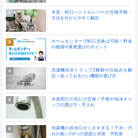
水道・蛇口ハンドルレバーの交換手順・
2
方法を分かりやすく解説
ホームセンターで蛇口交換は可能！料金
3
の相場や業者選びのポイント
洗濯機排水トラップ2種類や仕組みを解
4
説！知っておきたい機能や選び方
水道蛇口の先だけ交換！手順や泡沫キャ
5
ップの選び方・手入れ
洗濯機の排水口がくさすぎる！下水・汚
6
れの臭いの5つの原因と対策・予防策