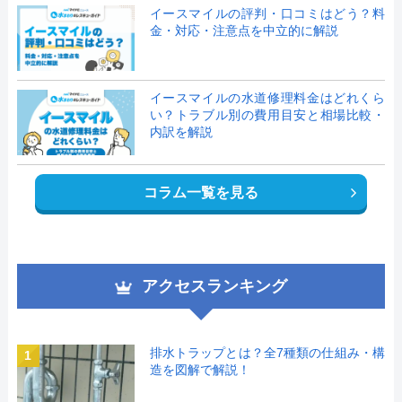
イースマイルの評判・口コミはどう？料
金・対応・注意点を中立的に解説
イースマイルの水道修理料金はどれくら
い？トラブル別の費用目安と相場比較・
内訳を解説
コラム一覧を見る
アクセスランキング
排水トラップとは？全7種類の仕組み・構
1
造を図解で解説！