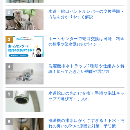
水道・蛇口ハンドルレバーの交換手順・
2
方法を分かりやすく解説
ホームセンターで蛇口交換は可能！料金
3
の相場や業者選びのポイント
洗濯機排水トラップ2種類や仕組みを解
4
説！知っておきたい機能や選び方
水道蛇口の先だけ交換！手順や泡沫キャ
5
ップの選び方・手入れ
洗濯機の排水口がくさすぎる！下水・汚
6
れの臭いの5つの原因と対策・予防策