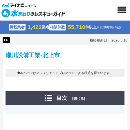
1,422
55,710
掲載業者
業者
相談件数
件以上
※2026年8月時点
PR
最終更新日： 2026.5.18
瀬川設備工業-北上市
◆本ページはアフィリエイトプログラムによる収益を得ています。
目次
[閉じる]