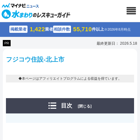
1,422
55,710
掲載業者
業者
相談件数
件以上
※2026年8月時点
PR
最終更新日： 2026.5.18
フジコウ住設-北上市
◆本ページはアフィリエイトプログラムによる収益を得ています。
目次
[閉じる]