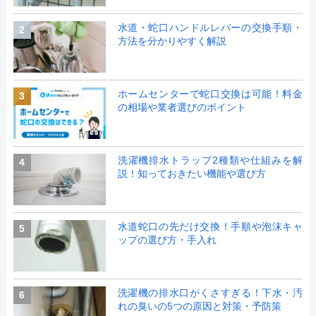
水道・蛇口ハンドルレバーの交換手順・
2
方法を分かりやすく解説
ホームセンターで蛇口交換は可能！料金
3
の相場や業者選びのポイント
洗濯機排水トラップ2種類や仕組みを解
4
説！知っておきたい機能や選び方
水道蛇口の先だけ交換！手順や泡沫キャ
5
ップの選び方・手入れ
洗濯機の排水口がくさすぎる！下水・汚
6
れの臭いの5つの原因と対策・予防策