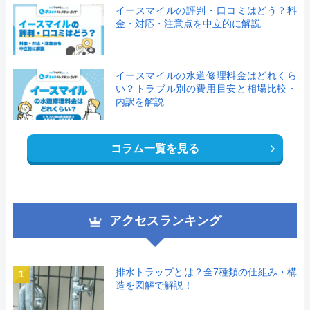
イースマイルの評判・口コミはどう？料
金・対応・注意点を中立的に解説
イースマイルの水道修理料金はどれくら
い？トラブル別の費用目安と相場比較・
内訳を解説
コラム一覧を見る
アクセスランキング
排水トラップとは？全7種類の仕組み・構
1
造を図解で解説！