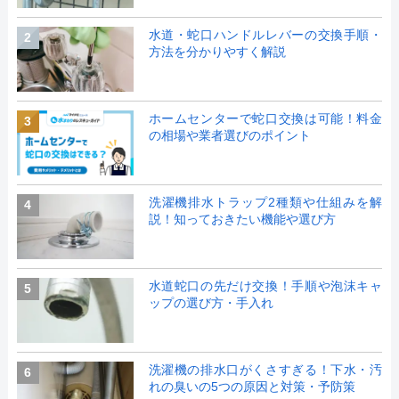
水道・蛇口ハンドルレバーの交換手順・
2
方法を分かりやすく解説
ホームセンターで蛇口交換は可能！料金
3
の相場や業者選びのポイント
洗濯機排水トラップ2種類や仕組みを解
4
説！知っておきたい機能や選び方
水道蛇口の先だけ交換！手順や泡沫キャ
5
ップの選び方・手入れ
洗濯機の排水口がくさすぎる！下水・汚
6
れの臭いの5つの原因と対策・予防策