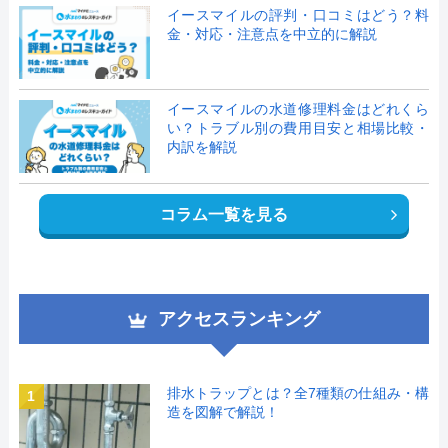
イースマイルの評判・口コミはどう？料
金・対応・注意点を中立的に解説
イースマイルの水道修理料金はどれくら
い？トラブル別の費用目安と相場比較・
内訳を解説
コラム一覧を見る
アクセスランキング
排水トラップとは？全7種類の仕組み・構
1
造を図解で解説！