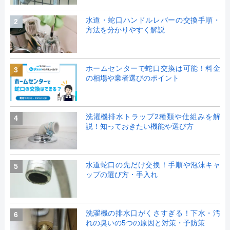
水道・蛇口ハンドルレバーの交換手順・
2
方法を分かりやすく解説
ホームセンターで蛇口交換は可能！料金
3
の相場や業者選びのポイント
洗濯機排水トラップ2種類や仕組みを解
4
説！知っておきたい機能や選び方
水道蛇口の先だけ交換！手順や泡沫キャ
5
ップの選び方・手入れ
洗濯機の排水口がくさすぎる！下水・汚
6
れの臭いの5つの原因と対策・予防策