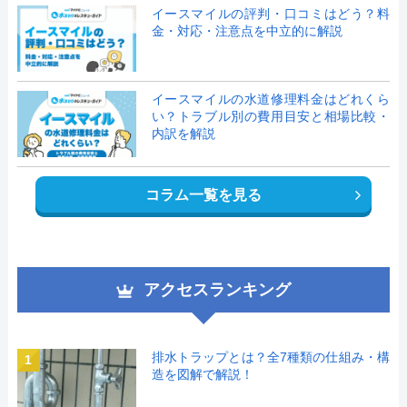
イースマイルの評判・口コミはどう？料
金・対応・注意点を中立的に解説
イースマイルの水道修理料金はどれくら
い？トラブル別の費用目安と相場比較・
内訳を解説
コラム一覧を見る
アクセスランキング
排水トラップとは？全7種類の仕組み・構
1
造を図解で解説！