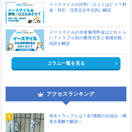
イースマイルの評判・口コミはどう？料
金・対応・注意点を中立的に解説
イースマイルの水道修理料金はどれくら
い？トラブル別の費用目安と相場比較・
内訳を解説
コラム一覧を見る
アクセスランキング
排水トラップとは？全7種類の仕組み・構
1
造を図解で解説！