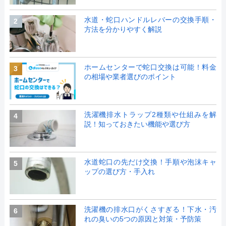
水道・蛇口ハンドルレバーの交換手順・
2
方法を分かりやすく解説
ホームセンターで蛇口交換は可能！料金
3
の相場や業者選びのポイント
洗濯機排水トラップ2種類や仕組みを解
4
説！知っておきたい機能や選び方
水道蛇口の先だけ交換！手順や泡沫キャ
5
ップの選び方・手入れ
洗濯機の排水口がくさすぎる！下水・汚
6
れの臭いの5つの原因と対策・予防策