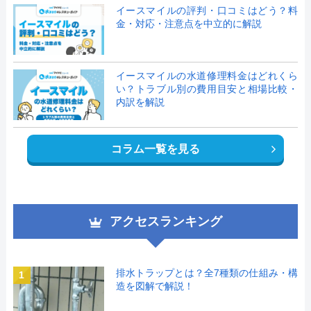
イースマイルの評判・口コミはどう？料
金・対応・注意点を中立的に解説
イースマイルの水道修理料金はどれくら
い？トラブル別の費用目安と相場比較・
内訳を解説
コラム一覧を見る
アクセスランキング
排水トラップとは？全7種類の仕組み・構
1
造を図解で解説！