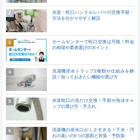
水道・蛇口ハンドルレバーの交換手順・
2
方法を分かりやすく解説
ホームセンターで蛇口交換は可能！料金
3
の相場や業者選びのポイント
洗濯機排水トラップ2種類や仕組みを解
4
説！知っておきたい機能や選び方
水道蛇口の先だけ交換！手順や泡沫キャ
5
ップの選び方・手入れ
洗濯機の排水口がくさすぎる！下水・汚
6
れの臭いの5つの原因と対策・予防策