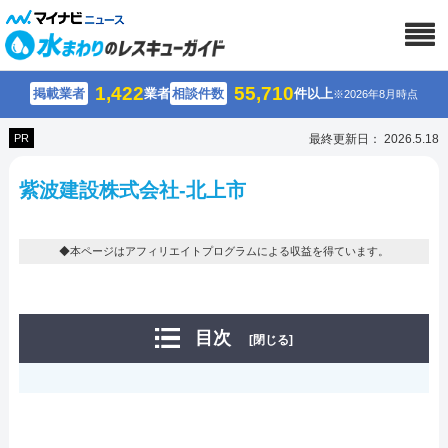
1,422
55,710
掲載業者
業者
相談件数
件以上
※2026年8月時点
PR
最終更新日： 2026.5.18
紫波建設株式会社-北上市
◆本ページはアフィリエイトプログラムによる収益を得ています。
目次
[閉じる]