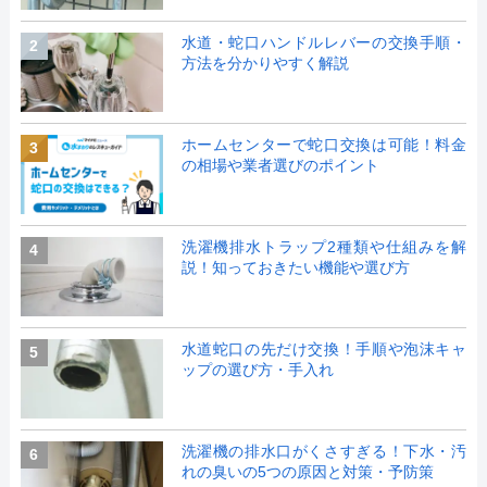
水道・蛇口ハンドルレバーの交換手順・
2
方法を分かりやすく解説
ホームセンターで蛇口交換は可能！料金
3
の相場や業者選びのポイント
洗濯機排水トラップ2種類や仕組みを解
4
説！知っておきたい機能や選び方
水道蛇口の先だけ交換！手順や泡沫キャ
5
ップの選び方・手入れ
洗濯機の排水口がくさすぎる！下水・汚
6
れの臭いの5つの原因と対策・予防策