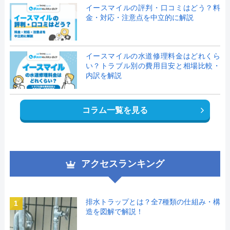
イースマイルの評判・口コミはどう？料
金・対応・注意点を中立的に解説
イースマイルの水道修理料金はどれくら
い？トラブル別の費用目安と相場比較・
内訳を解説
コラム一覧を見る
アクセスランキング
排水トラップとは？全7種類の仕組み・構
1
造を図解で解説！