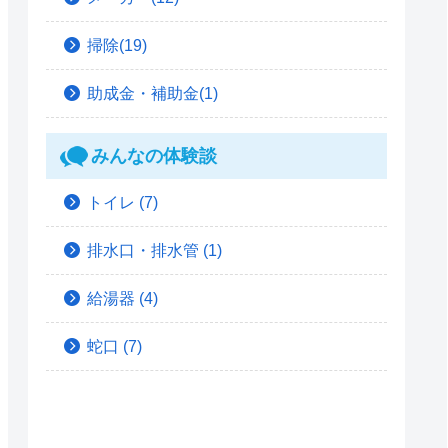
掃除(19)
助成金・補助金(1)
みんなの体験談
トイレ
(7)
排水口・排水管
(1)
給湯器
(4)
蛇口
(7)