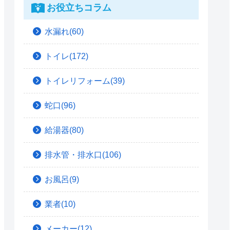
お役立ちコラム
水漏れ(60)
トイレ(172)
トイレリフォーム(39)
蛇口(96)
給湯器(80)
排水管・排水口(106)
お風呂(9)
業者(10)
メーカー(12)