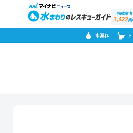
掲載業者
1,422
業
水漏れ
ト