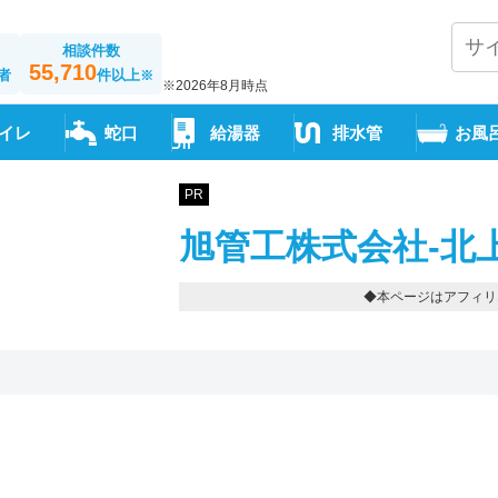
相談件数
55,710
者
件以上
※
※2026年8月時点
イレ
蛇口
給湯器
排水管
お風
PR
旭管工株式会社-北
◆本ページはアフィリ