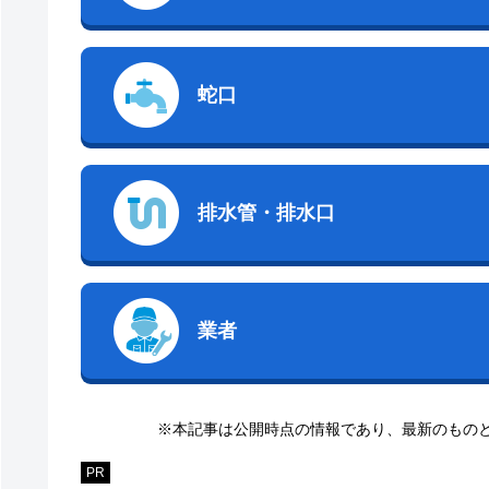
蛇口
排水管・排水口
業者
※本記事は公開時点の情報であり、最新のもの
PR