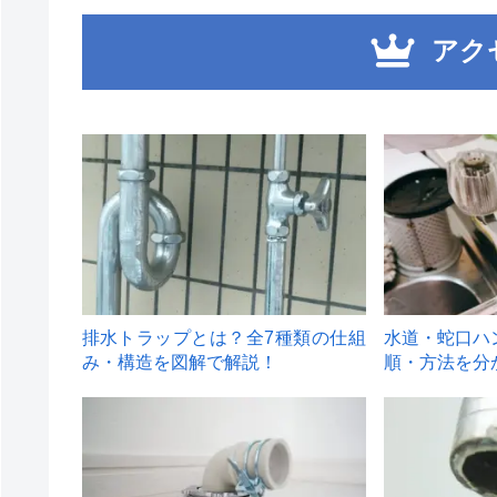
アク
1
2
排水トラップとは？全7種類の仕組
水道・蛇口ハ
み・構造を図解で解説！
順・方法を分
4
5