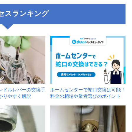
セスランキング
3
ンドルレバーの交換手
ホームセンターで蛇口交換は可能！
かりやすく解説
料金の相場や業者選びのポイント
6