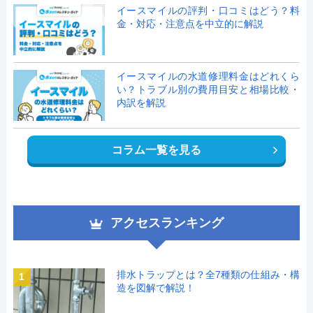
イースマイルの評判・口コミはどう？料
金・対応・注意点を中立的に解説
イースマイルの水道修理料金はどれくら
い？トラブル別の費用目安と相場比較・
内訳を解説
コラム一覧を見る
アクセスランキング
排水トラップとは？全7種類の仕組み・構
1
造を図解で解説！