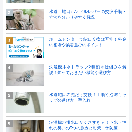
水道・蛇口ハンドルレバーの交換手順・
2
方法を分かりやすく解説
ホームセンターで蛇口交換は可能！料金
3
の相場や業者選びのポイント
洗濯機排水トラップ2種類や仕組みを解
4
説！知っておきたい機能や選び方
水道蛇口の先だけ交換！手順や泡沫キャ
5
ップの選び方・手入れ
洗濯機の排水口がくさすぎる！下水・汚
6
れの臭いの5つの原因と対策・予防策