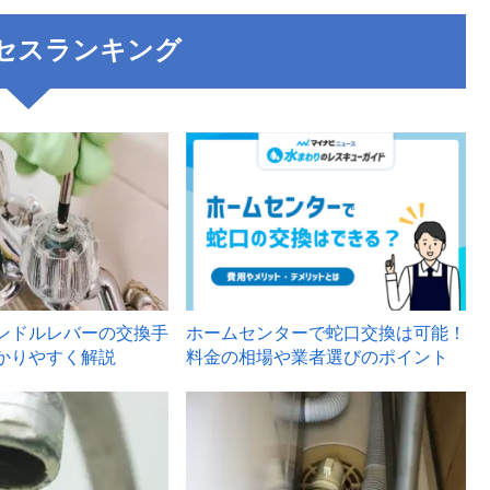
セスランキング
3
ンドルレバーの交換手
ホームセンターで蛇口交換は可能！
かりやすく解説
料金の相場や業者選びのポイント
6