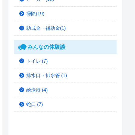
掃除(19)
助成金・補助金(1)
みんなの体験談
トイレ
(7)
排水口・排水管
(1)
給湯器
(4)
蛇口
(7)