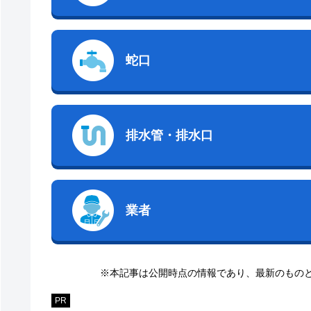
蛇口
排水管・排水口
業者
※本記事は公開時点の情報であり、最新のもの
PR