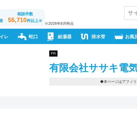
相談件数
55,710
者
件以上
※
※2026年8月時点
イレ
蛇口
給湯器
排水管
お風
PR
有限会社ササキ電気
◆本ページはアフィリ