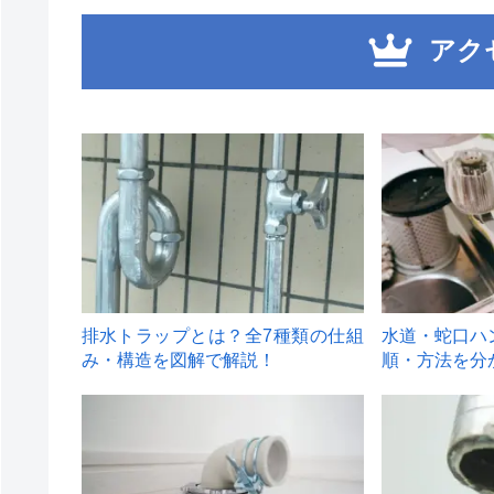
アク
1
2
排水トラップとは？全7種類の仕組
水道・蛇口ハ
み・構造を図解で解説！
順・方法を分
4
5