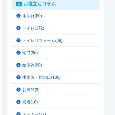
お役立ちコラム
水漏れ(60)
トイレ(172)
トイレリフォーム(39)
蛇口(96)
給湯器(80)
排水管・排水口(106)
お風呂(9)
業者(10)
メーカー(12)