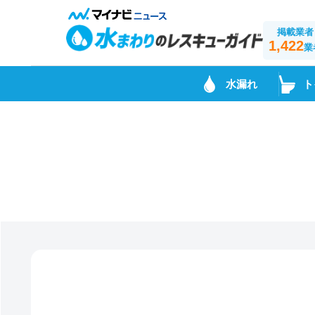
掲載業者
1,422
業
水漏れ
ト