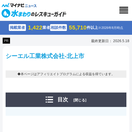
1,422
55,710
掲載業者
業者
相談件数
件以上
※2026年8月時点
PR
最終更新日： 2026.5.18
シーエル工業株式会社-北上市
◆本ページはアフィリエイトプログラムによる収益を得ています。
目次
[閉じる]