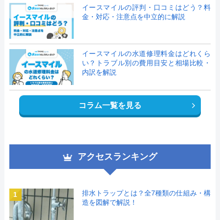
イースマイルの評判・口コミはどう？料
金・対応・注意点を中立的に解説
イースマイルの水道修理料金はどれくら
い？トラブル別の費用目安と相場比較・
内訳を解説
コラム一覧を見る
アクセスランキング
排水トラップとは？全7種類の仕組み・構
1
造を図解で解説！