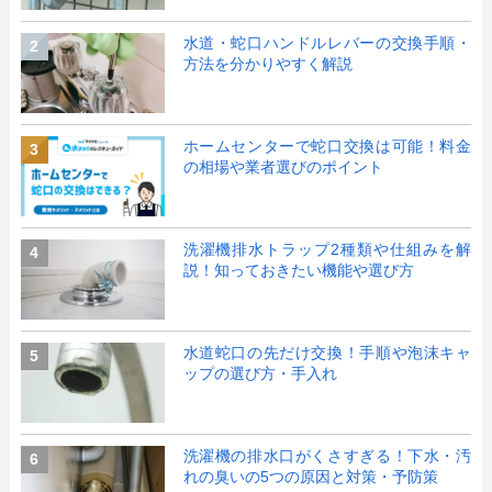
水道・蛇口ハンドルレバーの交換手順・
2
方法を分かりやすく解説
ホームセンターで蛇口交換は可能！料金
3
の相場や業者選びのポイント
洗濯機排水トラップ2種類や仕組みを解
4
説！知っておきたい機能や選び方
水道蛇口の先だけ交換！手順や泡沫キャ
5
ップの選び方・手入れ
洗濯機の排水口がくさすぎる！下水・汚
6
れの臭いの5つの原因と対策・予防策