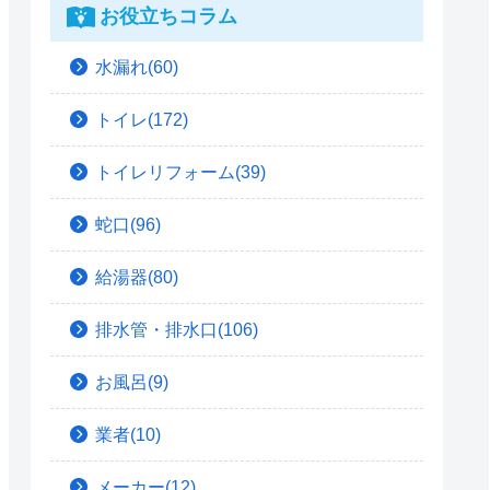
お役立ちコラム
水漏れ(60)
トイレ(172)
トイレリフォーム(39)
蛇口(96)
給湯器(80)
排水管・排水口(106)
お風呂(9)
業者(10)
メーカー(12)