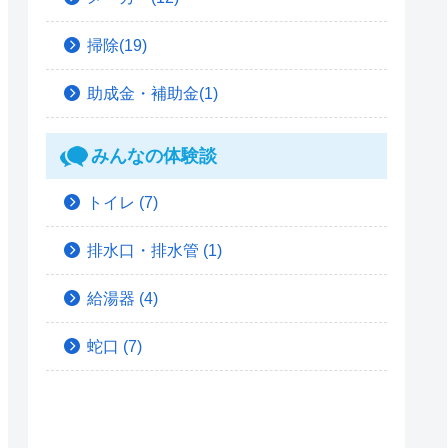
掃除(19)
助成金・補助金(1)
みんなの体験談
トイレ
(7)
排水口・排水管
(1)
給湯器
(4)
蛇口
(7)