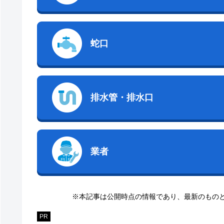
蛇口
排水管・排水口
業者
※本記事は公開時点の情報であり、最新のもの
PR