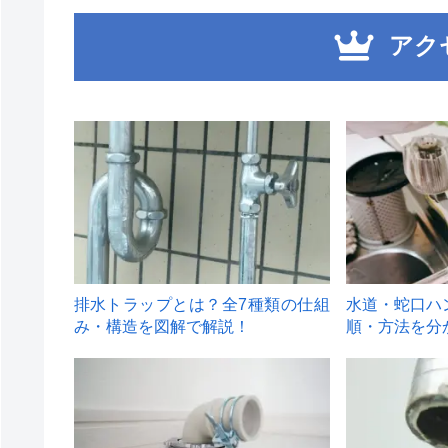
アク
1
2
排水トラップとは？全7種類の仕組
水道・蛇口ハ
み・構造を図解で解説！
順・方法を分
4
5