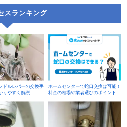
セスランキング
3
ンドルレバーの交換手
ホームセンターで蛇口交換は可能！
かりやすく解説
料金の相場や業者選びのポイント
6