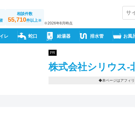
相談件数
55,710
者
件以上
※
※2026年8月時点
イレ
蛇口
給湯器
排水管
お風
PR
株式会社シリウス-
◆本ページはアフィリ