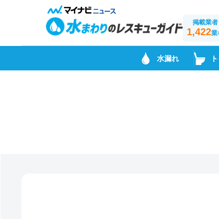
掲載業者
1,422
業
水漏れ
ト