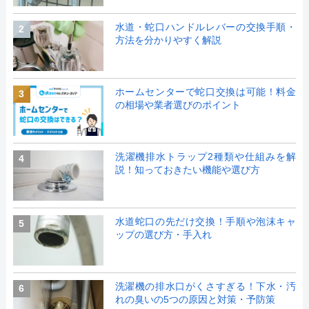
水道・蛇口ハンドルレバーの交換手順・
2
方法を分かりやすく解説
ホームセンターで蛇口交換は可能！料金
3
の相場や業者選びのポイント
洗濯機排水トラップ2種類や仕組みを解
4
説！知っておきたい機能や選び方
水道蛇口の先だけ交換！手順や泡沫キャ
5
ップの選び方・手入れ
洗濯機の排水口がくさすぎる！下水・汚
6
れの臭いの5つの原因と対策・予防策