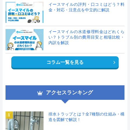
イースマイルの評判・口コミはどう？料
金・対応・注意点を中立的に解説
イースマイルの水道修理料金はどれくら
い？トラブル別の費用目安と相場比較・
内訳を解説
コラム一覧を見る
アクセスランキング
排水トラップとは？全7種類の仕組み・構
1
造を図解で解説！