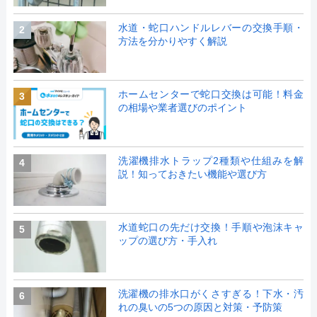
水道・蛇口ハンドルレバーの交換手順・
2
方法を分かりやすく解説
ホームセンターで蛇口交換は可能！料金
3
の相場や業者選びのポイント
洗濯機排水トラップ2種類や仕組みを解
4
説！知っておきたい機能や選び方
水道蛇口の先だけ交換！手順や泡沫キャ
5
ップの選び方・手入れ
洗濯機の排水口がくさすぎる！下水・汚
6
れの臭いの5つの原因と対策・予防策