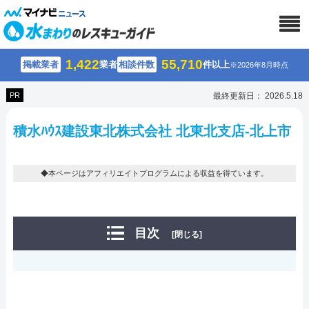
1,422
55,710
掲載業者
業者
相談件数
件以上
※2026年8月時点
PR
最終更新日： 2026.5.18
積水ﾊｳｽ建設東北株式会社 北東北支店-北上市
◆本ページはアフィリエイトプログラムによる収益を得ています。
目次
[閉じる]