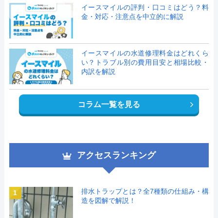
イースマイルの評判・口コミはどう？料
金・対応・注意点を中立的に解説
イースマイルの水道修理料金はどれくら
い？トラブル別の費用目安と相場比較・
内訳を解説
コラム一覧を見る
アクセスランキング
排水トラップとは？全7種類の仕組み・構
1
造を図解で解説！