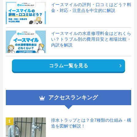
イースマイルの評判・口コミはどう？料
金・対応・注意点を中立的に解説
イースマイルの水道修理料金はどれくら
い？トラブル別の費用目安と相場比較・
内訳を解説
コラム一覧を見る
アクセスランキング
排水トラップとは？全7種類の仕組み・構
1
造を図解で解説！