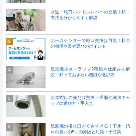
水道・蛇口ハンドルレバーの交換手順・
2
方法を分かりやすく解説
ホームセンターで蛇口交換は可能！料金
3
の相場や業者選びのポイント
洗濯機排水トラップ2種類や仕組みを解
4
説！知っておきたい機能や選び方
水道蛇口の先だけ交換！手順や泡沫キャ
5
ップの選び方・手入れ
洗濯機の排水口がくさすぎる！下水・汚
6
れの臭いの5つの原因と対策・予防策