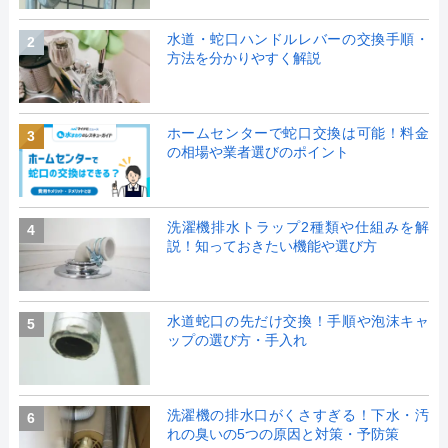
水道・蛇口ハンドルレバーの交換手順・
2
方法を分かりやすく解説
ホームセンターで蛇口交換は可能！料金
3
の相場や業者選びのポイント
洗濯機排水トラップ2種類や仕組みを解
4
説！知っておきたい機能や選び方
水道蛇口の先だけ交換！手順や泡沫キャ
5
ップの選び方・手入れ
洗濯機の排水口がくさすぎる！下水・汚
6
れの臭いの5つの原因と対策・予防策