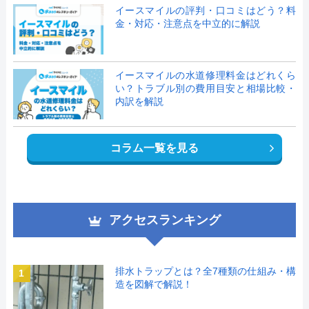
イースマイルの評判・口コミはどう？料
金・対応・注意点を中立的に解説
イースマイルの水道修理料金はどれくら
い？トラブル別の費用目安と相場比較・
内訳を解説
コラム一覧を見る
アクセスランキング
排水トラップとは？全7種類の仕組み・構
1
造を図解で解説！