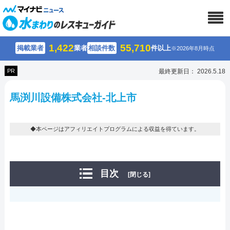
1,422
55,710
掲載業者
業者
相談件数
件以上
※2026年8月時点
PR
最終更新日： 2026.5.18
馬渕川設備株式会社-北上市
◆本ページはアフィリエイトプログラムによる収益を得ています。
目次
[閉じる]