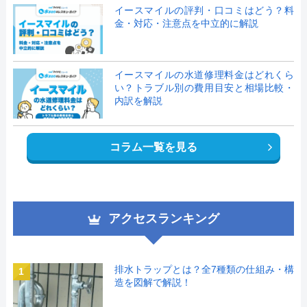
イースマイルの評判・口コミはどう？料
金・対応・注意点を中立的に解説
イースマイルの水道修理料金はどれくら
い？トラブル別の費用目安と相場比較・
内訳を解説
コラム一覧を見る
アクセスランキング
排水トラップとは？全7種類の仕組み・構
1
造を図解で解説！