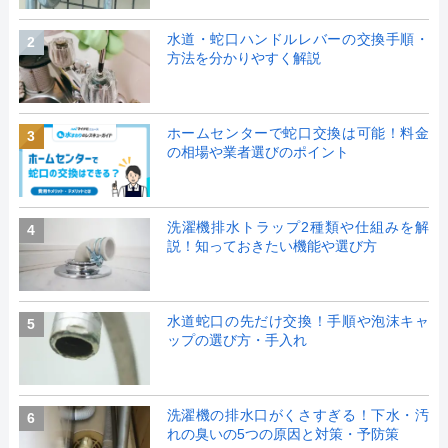
水道・蛇口ハンドルレバーの交換手順・
2
方法を分かりやすく解説
ホームセンターで蛇口交換は可能！料金
3
の相場や業者選びのポイント
洗濯機排水トラップ2種類や仕組みを解
4
説！知っておきたい機能や選び方
水道蛇口の先だけ交換！手順や泡沫キャ
5
ップの選び方・手入れ
洗濯機の排水口がくさすぎる！下水・汚
6
れの臭いの5つの原因と対策・予防策