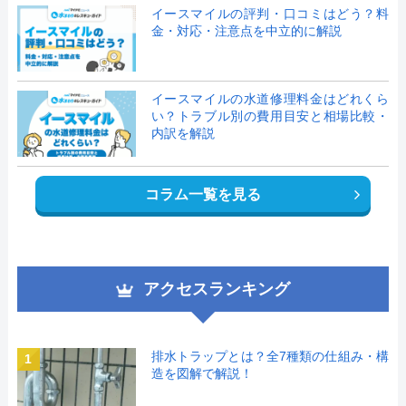
イースマイルの評判・口コミはどう？料
金・対応・注意点を中立的に解説
イースマイルの水道修理料金はどれくら
い？トラブル別の費用目安と相場比較・
内訳を解説
コラム一覧を見る
アクセスランキング
排水トラップとは？全7種類の仕組み・構
1
造を図解で解説！