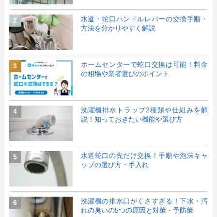
水道・蛇口ハンドルレバーの交換手順・
2
方法を分かりやすく解説
ホームセンターで蛇口交換は可能！料金
3
の相場や業者選びのポイント
洗濯機排水トラップ2種類や仕組みを解
4
説！知っておきたい機能や選び方
水道蛇口の先だけ交換！手順や泡沫キャ
5
ップの選び方・手入れ
洗濯機の排水口がくさすぎる！下水・汚
6
れの臭いの5つの原因と対策・予防策