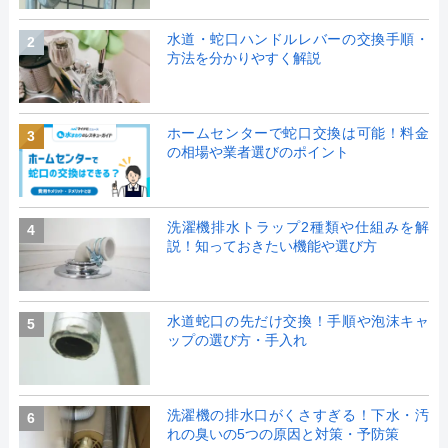
水道・蛇口ハンドルレバーの交換手順・
2
方法を分かりやすく解説
ホームセンターで蛇口交換は可能！料金
3
の相場や業者選びのポイント
洗濯機排水トラップ2種類や仕組みを解
4
説！知っておきたい機能や選び方
水道蛇口の先だけ交換！手順や泡沫キャ
5
ップの選び方・手入れ
洗濯機の排水口がくさすぎる！下水・汚
6
れの臭いの5つの原因と対策・予防策