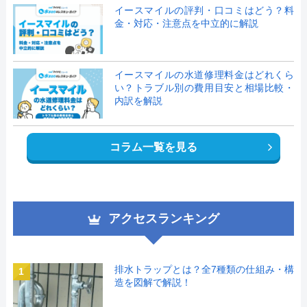
イースマイルの評判・口コミはどう？料
金・対応・注意点を中立的に解説
イースマイルの水道修理料金はどれくら
い？トラブル別の費用目安と相場比較・
内訳を解説
コラム一覧を見る
アクセスランキング
排水トラップとは？全7種類の仕組み・構
1
造を図解で解説！