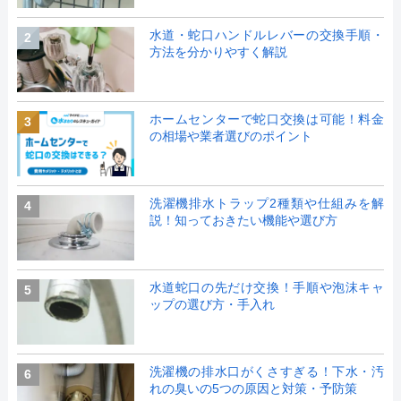
水道・蛇口ハンドルレバーの交換手順・
2
方法を分かりやすく解説
ホームセンターで蛇口交換は可能！料金
3
の相場や業者選びのポイント
洗濯機排水トラップ2種類や仕組みを解
4
説！知っておきたい機能や選び方
水道蛇口の先だけ交換！手順や泡沫キャ
5
ップの選び方・手入れ
洗濯機の排水口がくさすぎる！下水・汚
6
れの臭いの5つの原因と対策・予防策