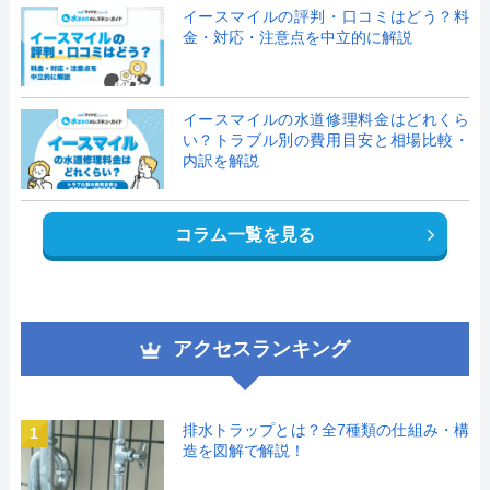
イースマイルの評判・口コミはどう？料
金・対応・注意点を中立的に解説
イースマイルの水道修理料金はどれくら
い？トラブル別の費用目安と相場比較・
内訳を解説
コラム一覧を見る
アクセスランキング
排水トラップとは？全7種類の仕組み・構
1
造を図解で解説！