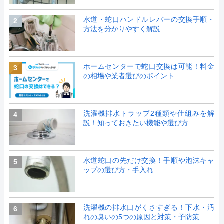
水道・蛇口ハンドルレバーの交換手順・
2
方法を分かりやすく解説
ホームセンターで蛇口交換は可能！料金
3
の相場や業者選びのポイント
洗濯機排水トラップ2種類や仕組みを解
4
説！知っておきたい機能や選び方
水道蛇口の先だけ交換！手順や泡沫キャ
5
ップの選び方・手入れ
洗濯機の排水口がくさすぎる！下水・汚
6
れの臭いの5つの原因と対策・予防策