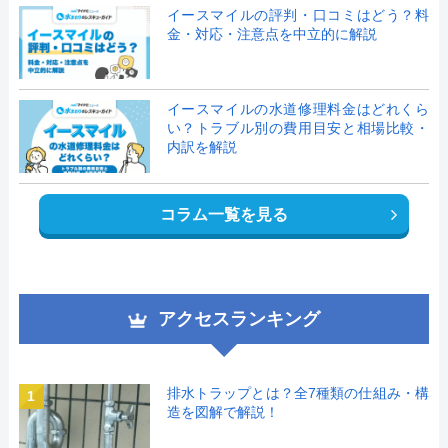
イースマイルの評判・口コミはどう？料
金・対応・注意点を中立的に解説
イースマイルの水道修理料金はどれくら
い？トラブル別の費用目安と相場比較・
内訳を解説
コラム一覧を見る
アクセスランキング
排水トラップとは？全7種類の仕組み・構
1
造を図解で解説！