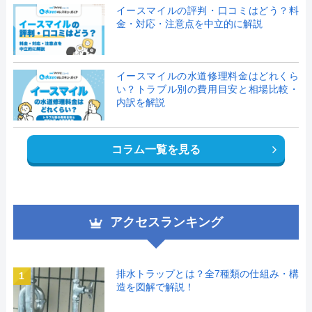
イースマイルの評判・口コミはどう？料
金・対応・注意点を中立的に解説
イースマイルの水道修理料金はどれくら
い？トラブル別の費用目安と相場比較・
内訳を解説
コラム一覧を見る
アクセスランキング
排水トラップとは？全7種類の仕組み・構
1
造を図解で解説！