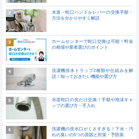
水道・蛇口ハンドルレバーの交換手順・
2
方法を分かりやすく解説
ホームセンターで蛇口交換は可能！料金
3
の相場や業者選びのポイント
洗濯機排水トラップ2種類や仕組みを解
4
説！知っておきたい機能や選び方
水道蛇口の先だけ交換！手順や泡沫キャ
5
ップの選び方・手入れ
洗濯機の排水口がくさすぎる！下水・汚
6
れの臭いの5つの原因と対策・予防策