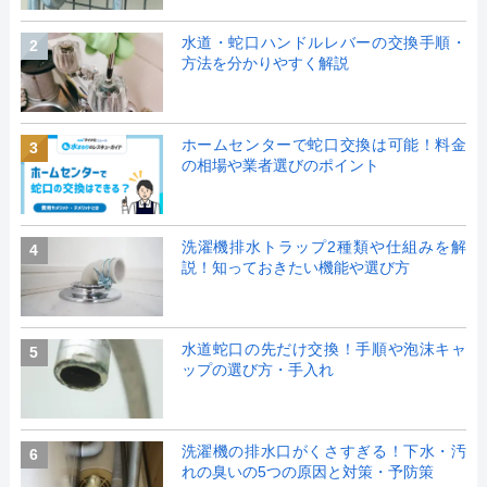
水道・蛇口ハンドルレバーの交換手順・
2
方法を分かりやすく解説
ホームセンターで蛇口交換は可能！料金
3
の相場や業者選びのポイント
洗濯機排水トラップ2種類や仕組みを解
4
説！知っておきたい機能や選び方
水道蛇口の先だけ交換！手順や泡沫キャ
5
ップの選び方・手入れ
洗濯機の排水口がくさすぎる！下水・汚
6
れの臭いの5つの原因と対策・予防策