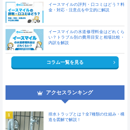
イースマイルの評判・口コミはどう？料
金・対応・注意点を中立的に解説
イースマイルの水道修理料金はどれくら
い？トラブル別の費用目安と相場比較・
内訳を解説
コラム一覧を見る
アクセスランキング
排水トラップとは？全7種類の仕組み・構
1
造を図解で解説！